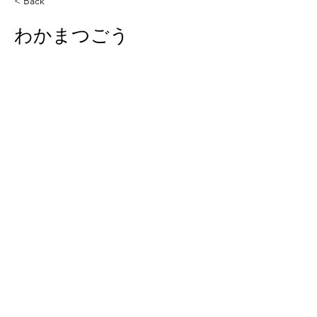
< Back
わかまつごう
BAR
FREE SPACE
GALLERY
〒899-0202
鹿児島県出水市昭和町47-25
masahiko.muraoka.330@gmail.
com
TEL :
090-2569-8504