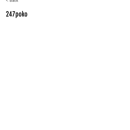
< Back
247poko
BAR
FREE SPACE
GALLERY
〒899-0202
鹿児島県出水市昭和町47-25
masahiko.muraoka.330@gmail.
com
TEL :
090-2569-8504